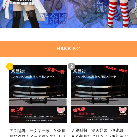
RANKING
1
2
刀剣乱舞 源氏兄弟 伊達組
刀剣乱舞 一文字一家 ABS樹
ABS樹脂にクロムメッキ塗装で
脂にクロムメッキ塗装で仕上げ