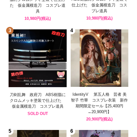
仕上げた 仮金属模造刀 コス
た 仮金属模造刀 コスプレ道
プレ道具
具
10,980円(税込)
10,980円(税込)
3
4
IdentityV 第五人格 芸者 美
刀剣乱舞 政府刀 ABS樹脂に
智子 竹華 コスプレ衣装 新作
クロムメッキ塗装で仕上げた
期間限定セール【25,400円
仮金属模造刀 コスプレ道具
→20,900円】
SOLD OUT
20,900円(税込)
5
6