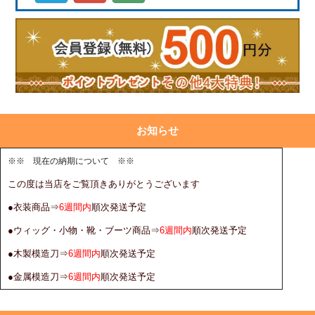
お知らせ
※※ 現在の納期について ※※
この度は当店をご覧頂きありがとうございます
●衣装商品⇒
6週間内
順次発送予定
●ウィッグ・小物・靴・ブーツ商品⇒
6週間内
順次発送予定
●木製模造刀⇒
6週間内
順次発送予定
●金属模造刀⇒
6週間内
順次発送予定
※お急ぎのお客様は、事前に在庫と納期の確認をお願いします