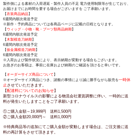
製作側による素材の入荷遅延・製作人員の不足 電力使用制限等が生じており、
お届けまでにお時間を要する場合がございますを ご了承願います。
【
衣装商品納品
】
6週間内順次発送予定
※新作・予約商品については各商品ページに記載の日程となります。
【
ウィッグ・小物・靴・ブーツ類商品納期
】
6週間内順次発送予定
【
木製模造刀納期
】
6週間内順次発送予定
【
仮金属模造刀納期
】
6週間内順次発送予定
※入荷および製作状況により、表示納期が変動する場合もございます。
お急ぎのお客様は、事前に在庫および納期のご確認を頂けると幸いです。
【
オーダーサイズ商品について
】
一時休
※オーダーサイズ商品につき、諸般の事情により誠に勝手ながら販売を
止
させていただきます。
【
配達料についてのお知らせ
】
新型コロナウイルスの影響による物流会社運賃調整に伴い、一時的に送
料が発生いたしますことをご了承願います。
①ご購入金額～19,999円 送料1,500円
②ご購入金額20,000円～ 送料1,000円
※特典商品等の追加にてご購入金額が変動します場合は、ご注文後に送
料の再計算をさせて頂きます。