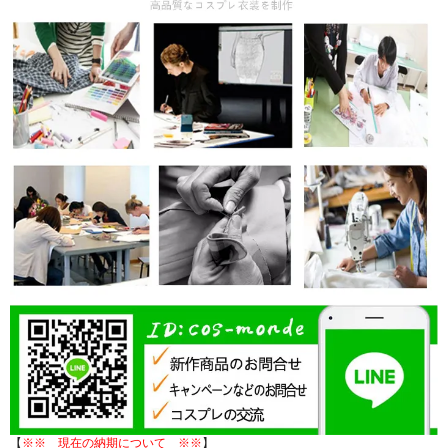
【
※※ 現在の納期について ※※
】