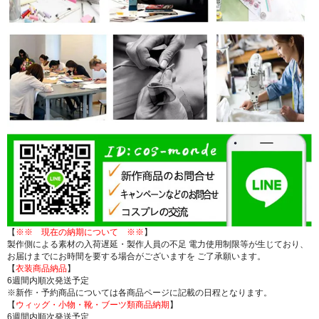
【
※※ 現在の納期について ※※
】
製作側による素材の入荷遅延・製作人員の不足 電力使用制限等が生じており、
お届けまでにお時間を要する場合がございますを ご了承願います。
【
衣装商品納品
】
6週間内順次発送予定
※新作・予約商品については各商品ページに記載の日程となります。
【
ウィッグ・小物・靴・ブーツ類商品納期
】
6週間内順次発送予定