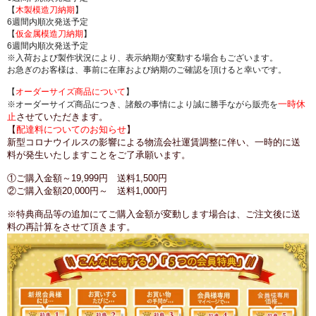
【
木製模造刀納期
】
6週間内順次発送予定
【
仮金属模造刀納期
】
6週間内順次発送予定
※入荷および製作状況により、表示納期が変動する場合もございます。
お急ぎのお客様は、事前に在庫および納期のご確認を頂けると幸いです。
【
オーダーサイズ商品について
】
一時休
※オーダーサイズ商品につき、諸般の事情により誠に勝手ながら販売を
止
させていただきます。
【
配達料についてのお知らせ
】
新型コロナウイルスの影響による物流会社運賃調整に伴い、一時的に送
料が発生いたしますことをご了承願います。
①ご購入金額～19,999円 送料1,500円
②ご購入金額20,000円～ 送料1,000円
※特典商品等の追加にてご購入金額が変動します場合は、ご注文後に送
料の再計算をさせて頂きます。