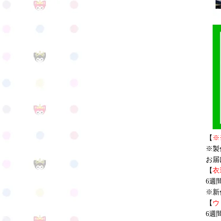
【
※
※製
お届
【
衣
6週
※新
【
ウ
6週