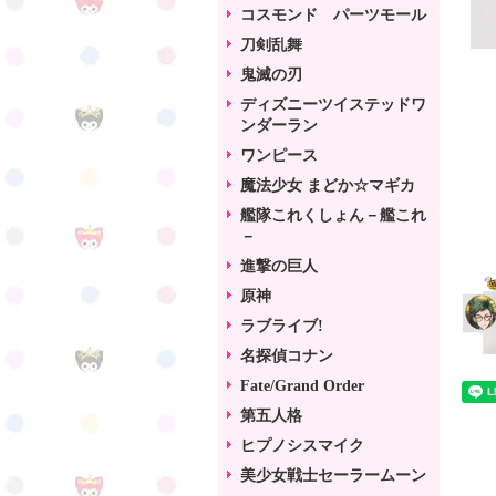
コスモンド パーツモール
刀剣乱舞
鬼滅の刃
ディズニーツイステッドワ
ンダーラン
ワンピース
魔法少女 まどか☆マギカ
艦隊これくしょん－艦これ
－
進撃の巨人
原神
ラブライブ!
名探偵コナン
Fate/Grand Order
第五人格
ヒプノシスマイク
美少女戦士セーラームーン