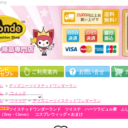
通販専門店
ム
>
ディズニーツイステッドワンダーラン
ム
>
ウィッグ
ム
>
ウィッグ
>
ディズニーツイステッドワンダーラン
ツイステッドワンダーランド ツイステ ハーツラビュル寮 ふ
（Trey・Clover） コスプレウィッグ＋おまけ