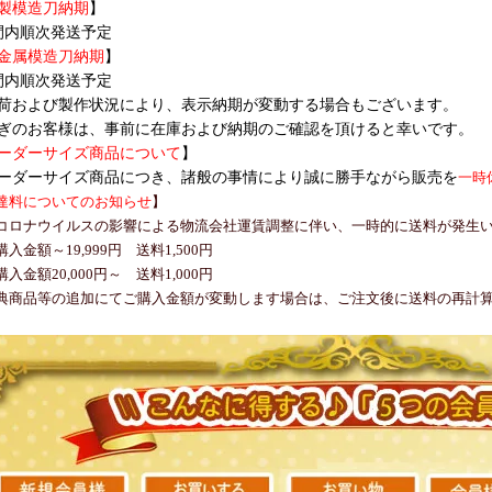
製模造刀納期
】
間内順次発送予定
金属模造刀納期
】
間内順次発送予定
荷および製作状況により、表示納期が変動する場合もございます。
ぎのお客様は、事前に在庫および納期のご確認を頂けると幸いです。
ーダーサイズ商品について
】
ーダーサイズ商品につき、諸般の事情により誠に勝手ながら販売を
一時
達料についてのお知らせ
】
コロナウイルスの影響による物流会社運賃調整に伴い、一時的に送料が発生
入金額～19,999円 送料1,500円
入金額20,000円～ 送料1,000円
典商品等の追加にてご購入金額が変動します場合は、ご注文後に送料の再計