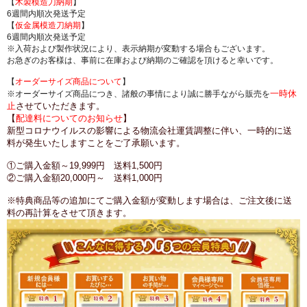
【
木製模造刀納期
】
6週間内順次発送予定
【
仮金属模造刀納期
】
6週間内順次発送予定
※入荷および製作状況により、表示納期が変動する場合もございます。
お急ぎのお客様は、事前に在庫および納期のご確認を頂けると幸いです。
【
オーダーサイズ商品について
】
一時休
※オーダーサイズ商品につき、諸般の事情により誠に勝手ながら販売を
止
させていただきます。
【
配達料についてのお知らせ
】
新型コロナウイルスの影響による物流会社運賃調整に伴い、一時的に送
料が発生いたしますことをご了承願います。
①ご購入金額～19,999円 送料1,500円
②ご購入金額20,000円～ 送料1,000円
※特典商品等の追加にてご購入金額が変動します場合は、ご注文後に送
料の再計算をさせて頂きます。