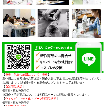
【
※※ 現在の納期について ※※
】
製作側による素材の入荷遅延・製作人員の不足 電力使用制限等が生じており、
お届けまでにお時間を要する場合がございますを ご了承願います。
【
衣装商品納品
】
6週間内順次発送予定
※新作・予約商品については各商品ページに記載の日程となります。
【
ウィッグ・小物・靴・ブーツ類商品納期
】
6週間内順次発送予定