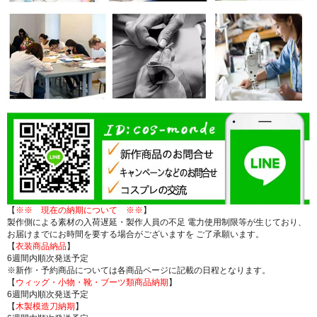
【
※※ 現在の納期について ※※
】
製作側による素材の入荷遅延・製作人員の不足 電力使用制限等が生じており、
お届けまでにお時間を要する場合がございますを ご了承願います。
【
衣装商品納品
】
6週間内順次発送予定
※新作・予約商品については各商品ページに記載の日程となります。
【
ウィッグ・小物・靴・ブーツ類商品納期
】
6週間内順次発送予定
【
木製模造刀納期
】