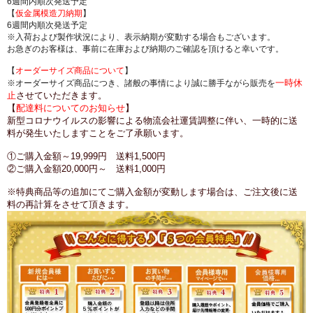
6週間内順次発送予定
【
仮金属模造刀納期
】
6週間内順次発送予定
※入荷および製作状況により、表示納期が変動する場合もございます。
お急ぎのお客様は、事前に在庫および納期のご確認を頂けると幸いです。
【
オーダーサイズ商品について
】
一時休
※オーダーサイズ商品につき、諸般の事情により誠に勝手ながら販売を
止
させていただきます。
【
配達料についてのお知らせ
】
新型コロナウイルスの影響による物流会社運賃調整に伴い、一時的に送
料が発生いたしますことをご了承願います。
①ご購入金額～19,999円 送料1,500円
②ご購入金額20,000円～ 送料1,000円
※特典商品等の追加にてご購入金額が変動します場合は、ご注文後に送
料の再計算をさせて頂きます。