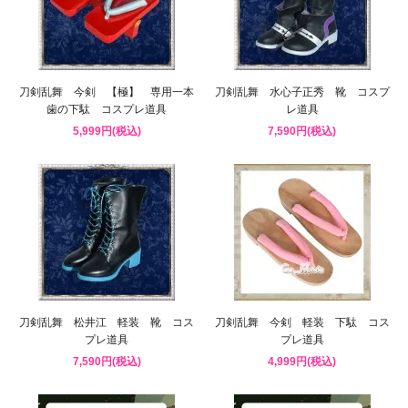
刀剣乱舞 今剣 【極】 専用一本
刀剣乱舞 水心子正秀 靴 コスプ
歯の下駄 コスプレ道具
レ道具
5,999円(税込)
7,590円(税込)
刀剣乱舞 松井江 軽装 靴 コス
刀剣乱舞 今剣 軽装 下駄 コス
プレ道具
プレ道具
7,590円(税込)
4,999円(税込)