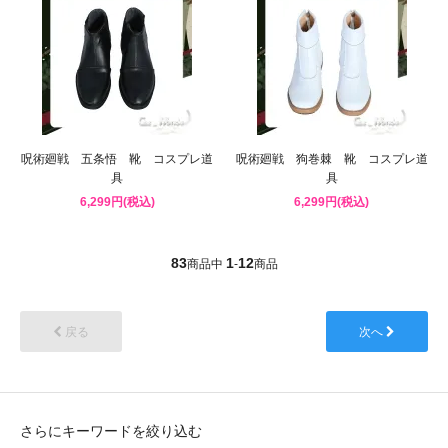
呪術廻戦 五条悟 靴 コスプレ道
呪術廻戦 狗巻棘 靴 コスプレ道
具
具
6,299円(税込)
6,299円(税込)
83
1
12
商品中
-
商品
戻る
次へ
さらにキーワードを絞り込む